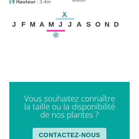
Hauteur
: 3-4m
J
F
M
A
M
J
J
A
S
O
N
D
Vous souhaitez connaître
la taille ou la disponibilité
de nos plantes ?
CONTACTEZ-NOUS