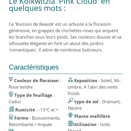
Le Kolkwitzia 'Pink Cloud' en
quelques mots :
Ce 'Buisson de Beauté' est un arbuste à la floraison
généreuse, en grappes de clochettes roses qui arquent
les branches sous leurs poids. Ses couleurs douces et sa
silhouette élégante en font un atout des jardins
'romantiques'. Il attire de nombreux butineurs.
Caractéristiques
Couleur de floraison
:
Exposition
: Soleil, Mi-
Rose tendre
ombre, A l'abri des vents
froids
Type de feuillage
:
Caduc
type de sol
: Drainant,
Neutre
Rusticité
: -15°C et +
Plante mellifère
Forme
: Buissonnante,
Retombante / Arquée
Utilisation
: Isolé,
Massif