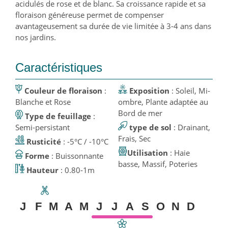
acidulés de rose et de blanc. Sa croissance rapide et sa
floraison généreuse permet de compenser
avantageusement sa durée de vie limitée à 3-4 ans dans
nos jardins.
Caractéristiques
Couleur de floraison
:
Exposition
: Soleil, Mi-
Blanche et Rose
ombre, Plante adaptée au
Bord de mer
Type de feuillage
:
Semi-persistant
type de sol
: Drainant,
Frais, Sec
Rusticité
: -5°C / -10°C
Utilisation
: Haie
Forme
: Buissonnante
basse, Massif, Poteries
Hauteur
: 0.80-1m
J
F
M
A
M
J
J
A
S
O
N
D