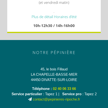
(et vendredi matin)
.
Plus de détail Horaires d’été
10h-12h30 / 14h-16h00
NOTRE PÉPINIÈRE
45, le bois Fillaud
LA CHAPELLE-BASSE-MER
44450 DIVATTE-SUR-LOIRE
Téléphone :
02 40 06 33 66
Service particulier
: Tapez 1 |
Service pro
: Tapez 2
contact@pepinieres-ripoche.fr