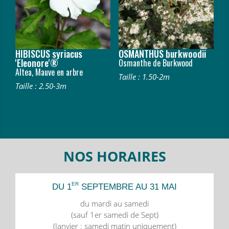
HIBISCUS syriacus
OSMANTHUS burkwoodii
'Eleonore'®
Osmanthe de Burkwood
Altea, Mauve en arbre
Taille : 1.50-2m
Taille : 2.50-3m
NOS HORAIRES
ER
DU 1
SEPTEMBRE AU 31 MAI
du mardi au samedi
(sauf 1er samedi de Sept)
(Janvier : samedi matin uniquement)