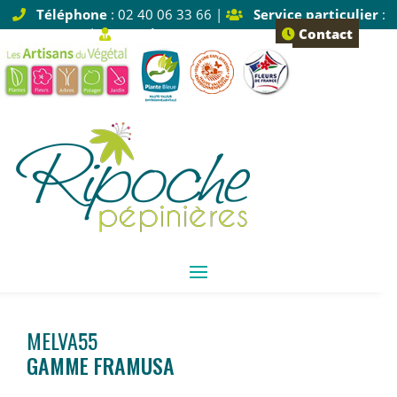
Téléphone
: 02 40 06 33 66 |
Service particulier
:
Tapez 1 |
Service pro
: Tapez 2
Contact
MELVA55
GAMME FRAMUSA