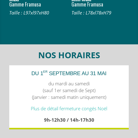
Gamme Framusa
Gamme Framusa
Taille : L97xl97xH80
Taille : L78xl78xH79
NOS HORAIRES
ER
DU 1
SEPTEMBRE AU 31 MAI
du mardi au samedi
(sauf 1er samedi de Sept)
(Janvier : samedi matin uniquement)
Plus de détail fermeture congés Noël
9h-12h30 / 14h-17h30