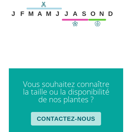
J
F
M
A
M
J
J
A
S
O
N
D
Vous souhaitez connaître
la taille ou la disponibilité
de nos plantes ?
CONTACTEZ-NOUS