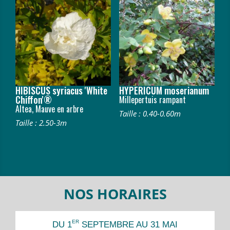
HIBISCUS syriacus 'White
HYPERICUM moserianum
Chiffon'®
Millepertuis rampant
Altea, Mauve en arbre
Taille : 0.40-0.60m
Taille : 2.50-3m
NOS HORAIRES
ER
DU 1
SEPTEMBRE AU 31 MAI