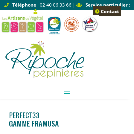
Téléphone
: 02 40 06 33 66 |
Service particulier
:
Tapez 1 |
Service pro
: Tapez 2
Contact
PERFECT33
GAMME FRAMUSA