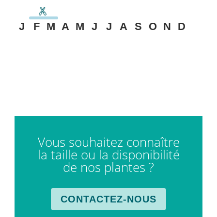
J
F
M
A
M
J
J
A
S
O
N
D
Vous souhaitez connaître
la taille ou la disponibilité
de nos plantes ?
CONTACTEZ-NOUS