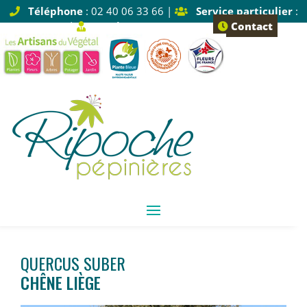
Téléphone
: 02 40 06 33 66 |
Service particulier
:
Tapez 1 |
Service pro
: Tapez 2
Contact
QUERCUS SUBER
CHÊNE LIÈGE