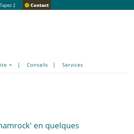
 Tapez 2
Contact
nte
Conseils
Services
hamrock' en quelques