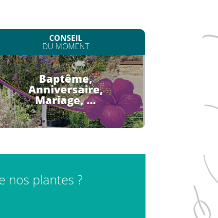
CONSEIL
DU MOMENT
Baptême,
Anniversaire,
Mariage, …
de nos plantes ?