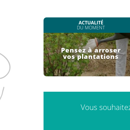
ACTUALITÉ
DU MOMENT
Pensez à arroser
vos plantations
Vous souhaitez 