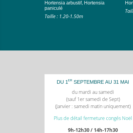
Hortensia arbustif, Hortensia
Hor
paniculé
Tail
Taille : 1.20-1.50m
ER
DU 1
SEPTEMBRE AU 31 MAI
du mardi au samedi
(sauf 1er samedi de Sept)
(Janvier : samedi matin uniquement)
Plus de détail fermeture congés Noël
9h-12h30 / 14h-17h30