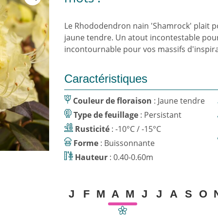
Le Rhododendron nain 'Shamrock' plait po
jaune tendre. Un atout incontestable p
incontournable pour vos massifs d'inspira
Caractéristiques
Couleur de floraison
: Jaune tendre
Type de feuillage
: Persistant
Rusticité
: -10°C / -15°C
Forme
: Buissonnante
Hauteur
: 0.40-0.60m
J
F
M
A
M
J
J
A
S
O