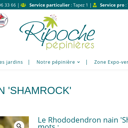
06 33 66 |
Service particulier
: Tapez 1 |
Service pro
:
es jardins
Notre pépinière
Zone Expo-ve
 'SHAMROCK'
Le Rhododendron nain 'S
mots :