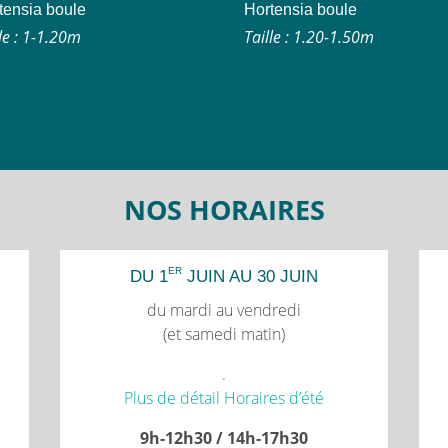
tensia boule
Hortensia boule
le : 1-1.20m
Taille : 1.20-1.50m
NOS HORAIRES
ER
DU 1
JUIN AU 30 JUIN
du mardi au vendredi
(et samedi matin)
.
Plus de détail Horaires d’été
9h-12h30 / 14h-17h30