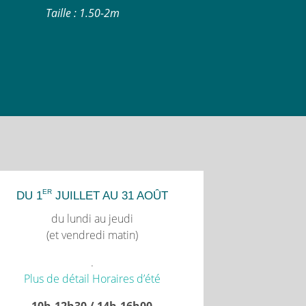
Taille : 1.50-2m
ER
DU 1
JUILLET AU 31 AOÛT
du lundi au jeudi
(et vendredi matin)
.
Plus de détail Horaires d’été
10h-12h30 / 14h-16h00