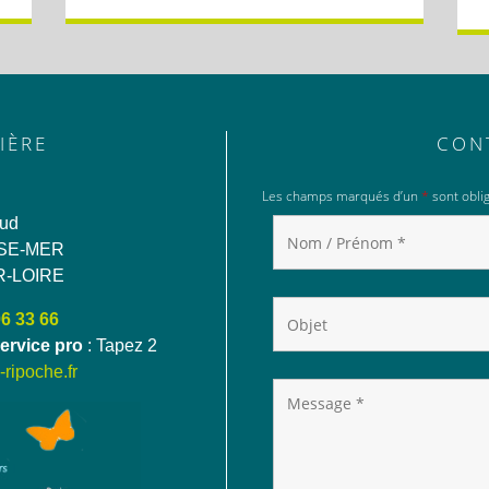
IÈRE
CON
Les champs marqués d’un
*
sont oblig
aud
SE-MER
R-LOIRE
06 33 66
ervice pro
: Tapez 2
ripoche.fr