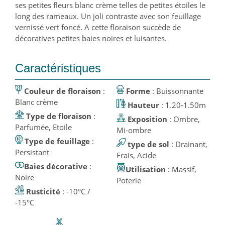
ses petites fleurs blanc crème telles de petites étoiles le
long des rameaux. Un joli contraste avec son feuillage
vernissé vert foncé. A cette floraison succède de
décoratives petites baies noires et luisantes.
Caractéristiques
Couleur de floraison
:
Forme
: Buissonnante
Blanc crème
Hauteur
: 1.20-1.50m
Type de floraison
:
Exposition
: Ombre,
Parfumée, Etoile
Mi-ombre
Type de feuillage
:
type de sol
: Drainant,
Persistant
Frais, Acide
Baies décorative
:
Utilisation
: Massif,
Noire
Poterie
Rusticité
: -10°C /
-15°C