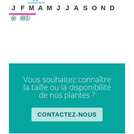
J
F
M
A
M
J
J
A
S
O
N
D
Vous souhaitez connaître
la taille ou la disponibilité
de nos plantes ?
CONTACTEZ-NOUS