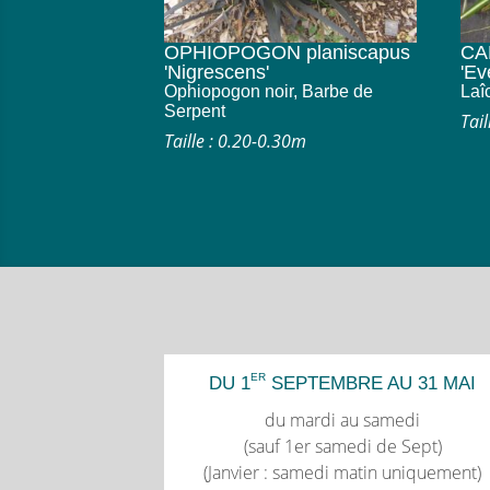
OPHIOPOGON planiscapus
CA
'Nigrescens'
'Ev
Ophiopogon noir, Barbe de
Laî
Serpent
Tai
Taille : 0.20-0.30m
ER
DU 1
SEPTEMBRE AU 31 MAI
du mardi au samedi
(sauf 1er samedi de Sept)
(Janvier : samedi matin uniquement)