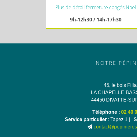
Plus de détail fermeture congés Noël
9h-12h30 / 14h-17h30
NOTRE PÉPIN
45, le bois Fill
LA CHAPELLE-BAS
44450 DIVATTE-SU
Téléphone :
02 40 
Service particulier
: Tapez 1 |
S
contact@pepinieres-