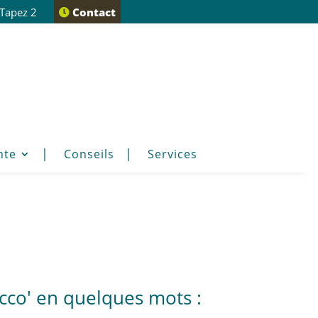
 Tapez 2
Contact
nte
Conseils
Services
occo' en quelques mots :