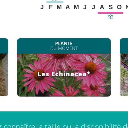
J
F
M
A
M
J
J
A
S
O
PLANTE
DU MOMENT
Les Echinacea*
connaître la taille ou la disponibilité 