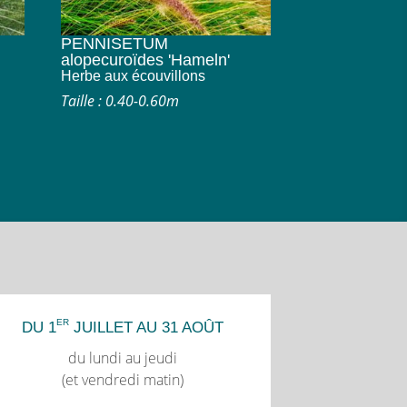
PENNISETUM
alopecuroïdes 'Hameln'
Herbe aux écouvillons
Taille : 0.40-0.60m
ER
DU 1
JUILLET AU 31 AOÛT
du lundi au jeudi
(et vendredi matin)