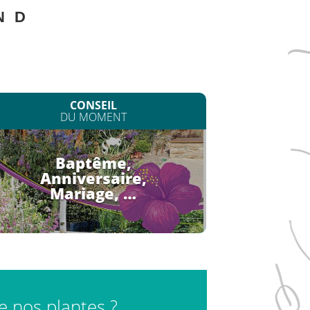
N
D
CONSEIL
DU MOMENT
Baptême,
Anniversaire,
Mariage, …
de nos plantes ?