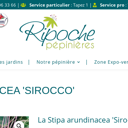
06 33 66 |
Service particulier
: Tapez 1 |
Service pro
:
es jardins
Notre pépinière
Zone Expo-ve
CEA 'SIROCCO'
La Stipa arundinacea 'Sir