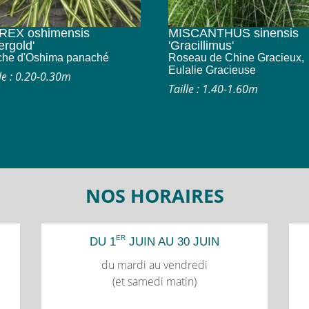
REX oshimensis
MISCANTHUS sinensis
ergold'
'Gracillimus'
che d'Oshima panaché
Roseau de Chine Gracieux,
Eulalie Gracieuse
lle : 0.20-0.30m
Taille : 1.40-1.60m
NOS HORAIRES
ER
DU 1
JUIN AU 30 JUIN
du mardi au vendredi
(et samedi matin)