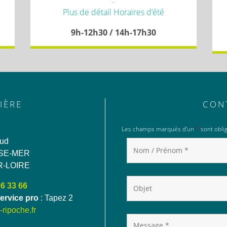
.
Plus de détail Horaires d’été
9h-12h30 / 14h-17h30
IÈRE
CON
Les champs marqués d’un
*
sont oblig
aud
SE-MER
R-LOIRE
06 33 66
ervice pro
: Tapez 2
ripoche.fr