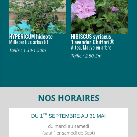
HYPERICUM hidcote
HIBISCUS syriacus
'Lavender Chiffon'®
Millepertius arbustif
Altea, Mauve en arbre
Taille : 1.30-1.50m
Taille : 2.50-3m
NOS HORAIRES
ER
DU 1
SEPTEMBRE AU 31 MAI
du mardi au samedi
(sauf 1er samedi de Sept)