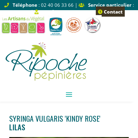
Téléphone
: 02 40 06 33 66 |
Service particulier
:
Tapez 1 |
Service pro
: Tapez 2
Contact
SYRINGA VULGARIS 'KINDY ROSE'
LILAS