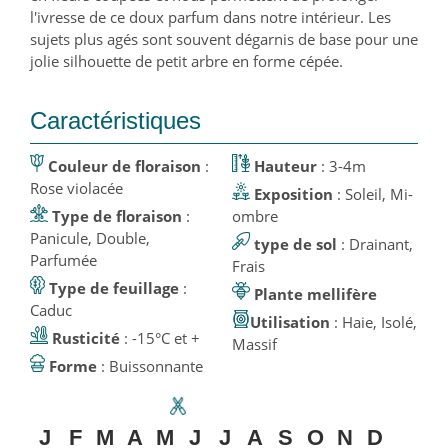
l'ivresse de ce doux parfum dans notre intérieur. Les
sujets plus agés sont souvent dégarnis de base pour une
jolie silhouette de petit arbre en forme cépée.
Caractéristiques
Couleur de floraison
:
Hauteur
: 3-4m
Rose violacée
Exposition
: Soleil, Mi-
Type de floraison
:
ombre
Panicule, Double,
type de sol
: Drainant,
Parfumée
Frais
Type de feuillage
:
Plante mellifère
Caduc
Utilisation
: Haie, Isolé,
Rusticité
: -15°C et +
Massif
Forme
: Buissonnante
J
F
M
A
M
J
J
A
S
O
N
D