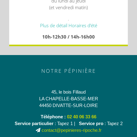
du lundi au jeudi
(et vendredi matin)
.
Plus de détail Horaires d’été
10h-12h30 / 14h-16h00
NOTRE PÉPINIÈRE
45, le bois Fillaud
LA CHAPELLE-BASSE-MER
44450 DIVATTE-SUR-LOIRE
Téléphone :
02 40 06 33 66
Service particulier
: Tapez 1 |
Service pro
: Tapez 2
contact@pepinieres-ripoche.fr