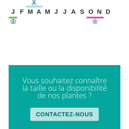
J
F
M
A
M
J
J
A
S
O
N
D
Vous souhaitez connaître
la taille ou la disponibilité
de nos plantes ?
CONTACTEZ-NOUS