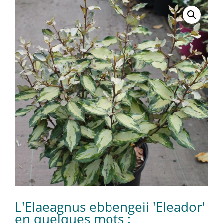
L'Elaeagnus ebbengeii 'Eleador'
en quelques mots :