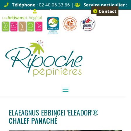
Téléphone
: 02 40 06 33 66 |
Service particulier
:
Tapez 1 |
Service pro
: Tapez 2
Contact
ELAEAGNUS EBBINGEI 'ELEADOR'®
CHALEF PANACHÉ