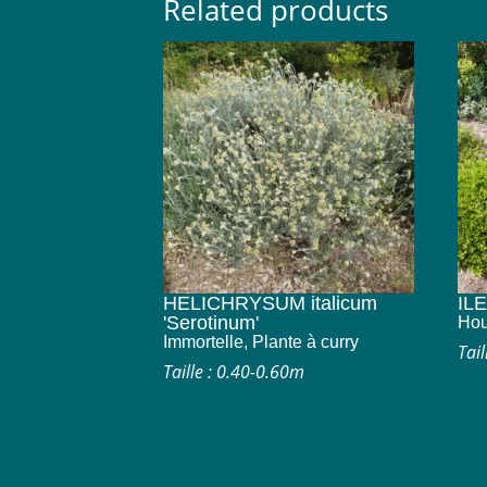
Related products
HELICHRYSUM italicum
ILE
'Serotinum'
Hou
Immortelle, Plante à curry
Tail
Taille : 0.40-0.60m