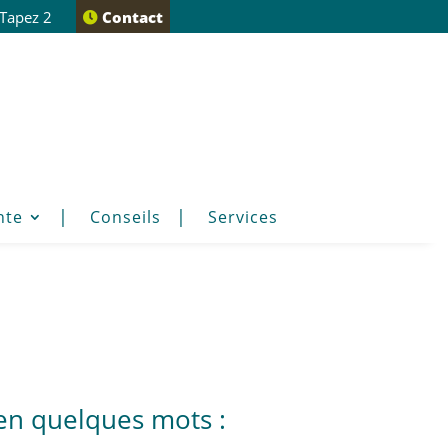
 Tapez 2
Contact
nte
Conseils
Services
en quelques mots :