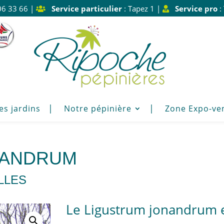
06 33 66 |
Service particulier
: Tapez 1 |
Service pro
:
es jardins
Notre pépinière
Zone Expo-ve
NANDRUM
LLES
Le Ligustrum jonandrum 