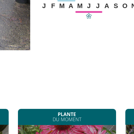
J
F
M
A
M
J
J
A
S
O
PLANTE
DU MOMENT