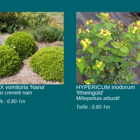
X vomitoria 'Nana'
HYPERICUM inodorum
'Rheingold'
x crenelé nain
Millepertuis arbustif
le : 0.80-1m
Taille : 0.80-1m