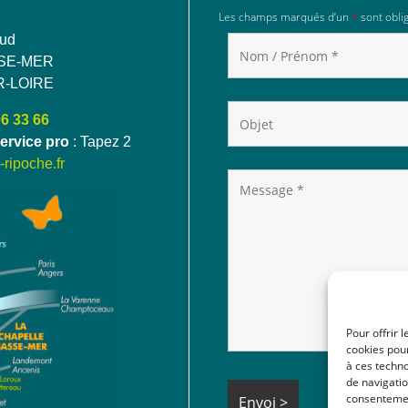
Les champs marqués d’un
*
sont oblig
aud
SE-MER
R-LOIRE
06 33 66
ervice pro
: Tapez 2
ripoche.fr
Pour offrir 
cookies pour
à ces techn
de navigatio
consentement