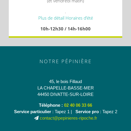
(et vendredi matin)
.
Plus de détail Horaires d’été
10h-12h30 / 14h-16h00
NOTRE PÉPINIÈRE
45, le bois Fillaud
LA CHAPELLE-BASSE-MER
44450 DIVATTE-SUR-LOIRE
Téléphone :
02 40 06 33 66
Service particulier
: Tapez 1 |
Service pro
: Tapez 2
contact@pepinieres-ripoche.fr