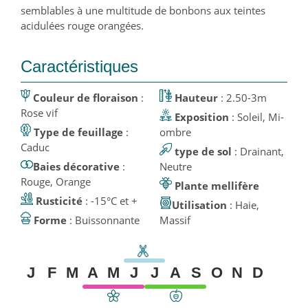
semblables à une multitude de bonbons aux teintes
acidulées rouge orangées.
Caractéristiques
Couleur de floraison
:
Hauteur
: 2.50-3m
Rose vif
Exposition
: Soleil, Mi-
Type de feuillage
:
ombre
Caduc
type de sol
: Drainant,
Baies décorative
:
Neutre
Rouge, Orange
Plante mellifère
Rusticité
: -15°C et +
Utilisation
: Haie,
Forme
: Buissonnante
Massif
J
F
M
A
M
J
J
A
S
O
N
D