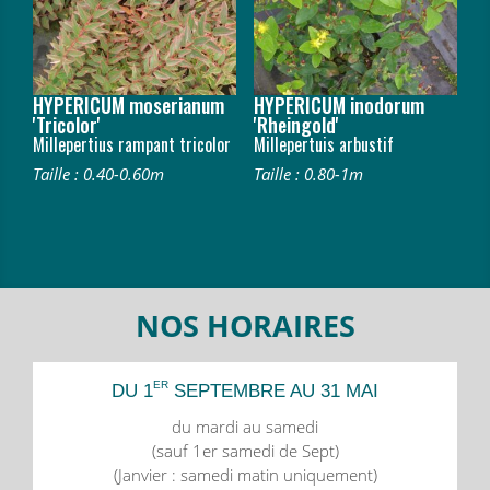
HYPERICUM moserianum
HYPERICUM inodorum
'Tricolor'
'Rheingold'
Millepertius rampant tricolor
Millepertuis arbustif
Taille : 0.40-0.60m
Taille : 0.80-1m
NOS HORAIRES
ER
DU 1
SEPTEMBRE AU 31 MAI
du mardi au samedi
(sauf 1er samedi de Sept)
(Janvier : samedi matin uniquement)