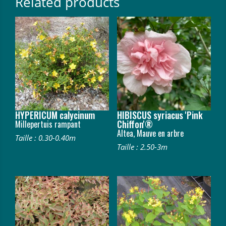
Related products
HYPERICUM calycinum
HIBISCUS syriacus 'Pink
Chiffon'®
Millepertuis rampant
Altea, Mauve en arbre
Taille : 0.30-0.40m
Taille : 2.50-3m