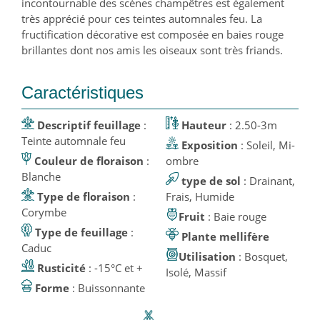
incontournable des scènes champêtres est également
très apprécié pour ces teintes automnales feu. La
fructification décorative est composée en baies rouge
brillantes dont nos amis les oiseaux sont très friands.
Caractéristiques
Descriptif feuillage
:
Hauteur
: 2.50-3m
Teinte automnale feu
Exposition
: Soleil, Mi-
Couleur de floraison
:
ombre
Blanche
type de sol
: Drainant,
Type de floraison
:
Frais, Humide
Corymbe
Fruit
: Baie rouge
Type de feuillage
:
Plante mellifère
Caduc
Utilisation
: Bosquet,
Rusticité
: -15°C et +
Isolé, Massif
Forme
: Buissonnante