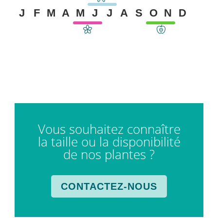
J
F
M
A
M
J
J
A
S
O
N
D
Vous souhaitez connaître
la taille ou la disponibilité
de nos plantes ?
CONTACTEZ-NOUS