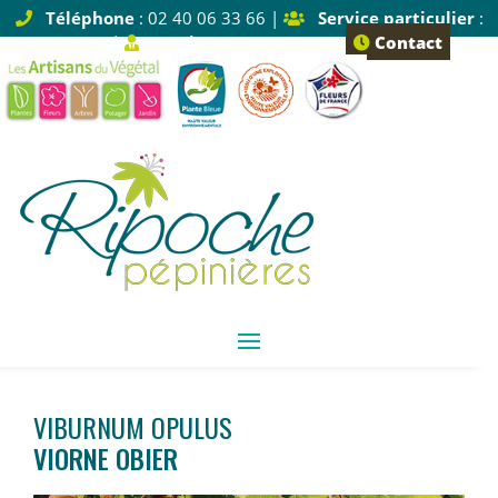
Téléphone
: 02 40 06 33 66 |
Service particulier
:
Tapez 1 |
Service pro
: Tapez 2
Contact
VIBURNUM OPULUS
VIORNE OBIER