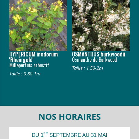
HYPERICUM inodorum
OSMANTHUS burkwoodii
'Rheingold'
Osmanthe de Burkwood
Millepertuis arbustif
Taille : 1.50-2m
Taille : 0.80-1m
NOS HORAIRES
ER
DU 1
SEPTEMBRE AU 31 MAI