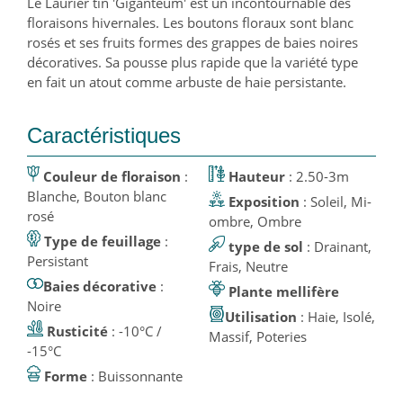
Le Laurier tin 'Giganteum' est un incontournable des
floraisons hivernales. Les boutons floraux sont blanc
rosés et ses fruits formes des grappes de baies noires
décoratives. Sa pousse plus rapide que la variété type
en fait un atout comme arbuste de haie persistante.
Caractéristiques
Couleur de floraison
:
Hauteur
: 2.50-3m
Blanche, Bouton blanc
Exposition
: Soleil, Mi-
rosé
ombre, Ombre
Type de feuillage
:
type de sol
: Drainant,
Persistant
Frais, Neutre
Baies décorative
:
Plante mellifère
Noire
Utilisation
: Haie, Isolé,
Rusticité
: -10°C /
Massif, Poteries
-15°C
Forme
: Buissonnante