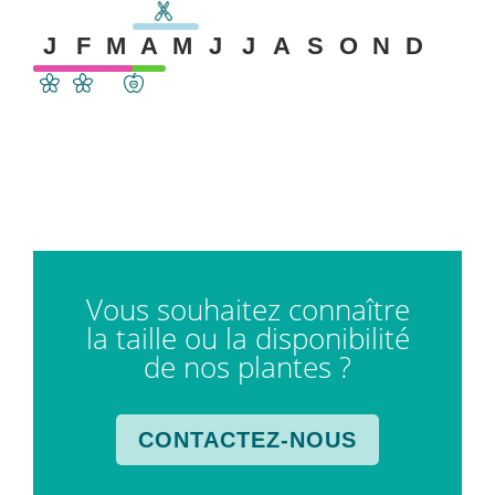
J
F
M
A
M
J
J
A
S
O
N
D
Vous souhaitez connaître
la taille ou la disponibilité
de nos plantes ?
CONTACTEZ-NOUS