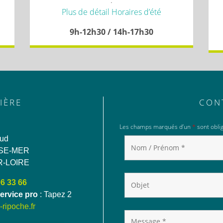
.
Plus de détail Horaires d’été
9h-12h30 / 14h-17h30
IÈRE
CON
Les champs marqués d’un
*
sont oblig
aud
SE-MER
R-LOIRE
06 33 66
ervice pro
: Tapez 2
ripoche.fr