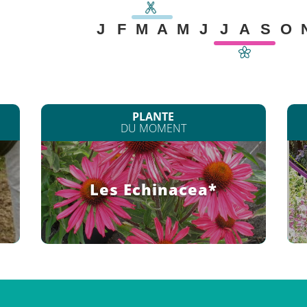
J
F
M
A
M
J
J
A
S
O
PLANTE
DU MOMENT
Les Echinacea*