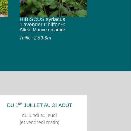
HIBISCUS syriacus
'Lavender Chiffon'®
Altea, Mauve en arbre
Taille : 2.50-3m
ER
DU 1
JUILLET AU 31 AOÛT
du lundi au jeudi
(et vendredi matin)