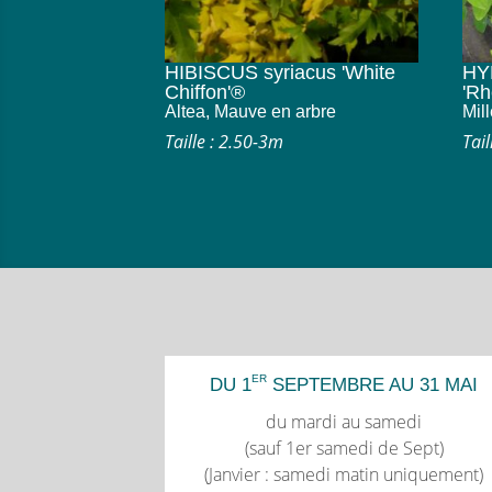
HIBISCUS syriacus 'White
HY
Chiffon'®
'Rh
Altea, Mauve en arbre
Mill
Taille : 2.50-3m
Tail
ER
DU 1
SEPTEMBRE AU 31 MAI
du mardi au samedi
(sauf 1er samedi de Sept)
(Janvier : samedi matin uniquement)