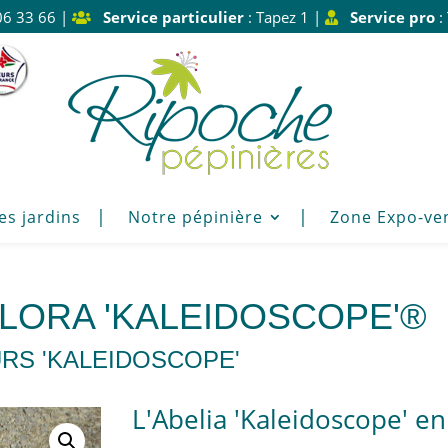
06 33 66 |
Service particulier
: Tapez 1 |
Service pro
:
es jardins
Notre pépinière
Zone Expo-ve
FLORA 'KALEIDOSCOPE'®
RS 'KALEIDOSCOPE'
L'Abelia 'Kaleidoscope' e