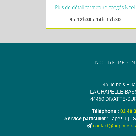
Plus de détail fermeture congés Noël
9h-12h30 / 14h-17h30
NOTRE PÉPIN
45, le bois Fill
LA CHAPELLE-BAS
44450 DIVATTE-SU
Téléphone :
02 40 
Service particulier
: Tapez 1 |
S
contact@pepinieres-