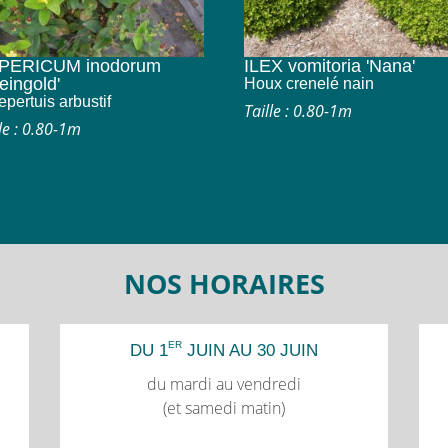
PERICUM inodorum
ILEX vomitoria 'Nana'
eingold'
Houx crenelé nain
epertuis arbustif
Taille : 0.80-1m
le : 0.80-1m
NOS HORAIRES
ER
DU 1
JUIN AU 30 JUIN
du mardi au vendredi
(et samedi matin)