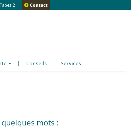
 Tapez 2
Contact
nte
Conseils
Services
n quelques mots :