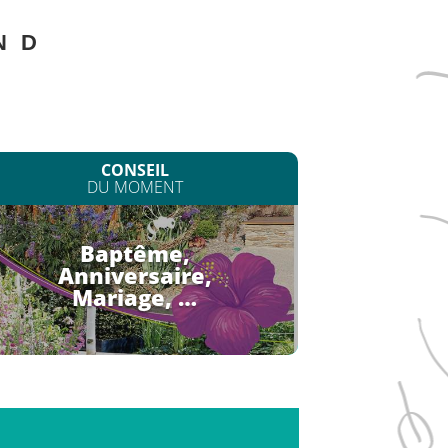
N
D
CONSEIL
DU MOMENT
Baptême,
Anniversaire,
Mariage, …